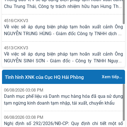
06/08/2026 02:05 AM
Chu Trung Thái, Công ty trách nhiệm hữu hạn Hưng Thái,
Chi cục Hải quan khu vực III: Quyết liệt thực hiện các chỉ
mã số thuế: 0200795191
đạo của Chính phủ, thành phố Hải Phòng về chống buôn lậ
4516/CKKV3
Về việc sẽ áp dụng biện pháp tạm hoãn xuất cảnh Ông
NGUYỄN TRUNG HÙNG - Giám đốc Công ty TNHH dịch vụ
và thương mại xuất nhập khẩu Thành Hương, MST:
0200892967
4513/CKKV3
Về việc sẽ áp dụng biện pháp tạm hoãn xuất cảnh Ông
NGUYỄN SINH SƠN - Giám đốc - Công ty TNHH Nguyên
Linh, MST: 0101318416
4514/CKKV3
Tình hình XNK của Cục HQ Hải Phòng
Xem tiếp...
Về việc sẽ áp dụng biện pháp tạm hoãn xuất cảnh Ông
PHAN HUY LỆ - Giám đốc - Công ty cổ phần Thiết bị vật tư
06/08/2026 03:08 PM
ngân hàng, MST: 0100151475
Danh mục phế liệu và Danh mục hàng hóa đã qua sử dụng
4515/CKKV3
tạm ngừng kinh doanh tạm nhập, tái xuất, chuyển khẩu
Về việc sẽ áp dụng biện pháp tạm hoãn xuất cảnh - Ông VŨ
BÁ ĐỨC - Giám đốc Công ty cổ phần INOX Đức Việt, MST:
06/08/2026 03:08 PM
0200644932
Nghị định số 292/2026/NĐ-CP: Quy định chi tiết một số