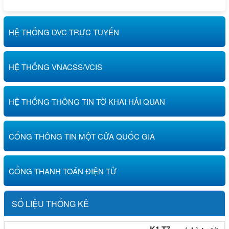
19/03/2025 05:03 AM
HỆ THỐNG DVC TRỰC TUYẾN
Hải quan Khu chế xuất và Khu Công nghiệp Hải Phòng
thông báo việc thực hiện khai báo Hải quan theo mô hình
tổ chức mới
HỆ THỐNG VNACSS/VCIS
15/03/2025 03:03 PM
Chi cục Hải quan khu vực III thông báo Về thay đổi thông
tin tài khoản thu NSNN
HỆ THỐNG THÔNG TIN TỜ KHAI HẢI QUAN
CỔNG THÔNG TIN MỘT CỬA QUỐC GIA
CỔNG THANH TOÁN ĐIỆN TỬ
SỐ LIỆU THỐNG KÊ