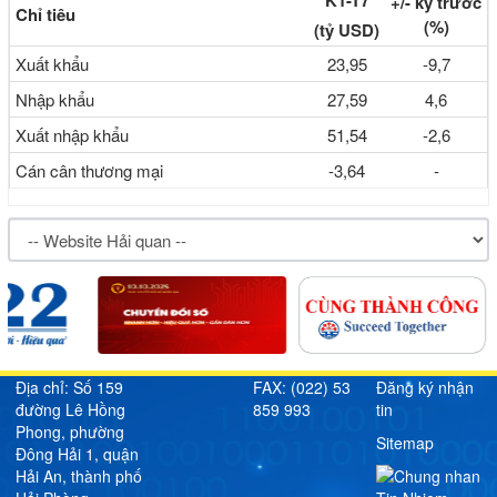
K1-T7
+/-
kỳ trước
Chỉ tiêu
(%)
(tỷ USD)
Xuất khẩu
23,95
-9,7
Nhập khẩu
27,59
4,6
Xuất nhập khẩu
51,54
-2,6
Cán cân thương mại
-3,64
-
Địa chỉ: Số 159
FAX: (022) 53
Đăng ký nhận
đường Lê Hồng
859 993
tin
Phong, phường
Sitemap
Đông Hải 1, quận
Hải An, thành phố