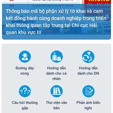
hông báo mã bộ phận xử lý tờ khai và cam
Th
ết đồng hành cùng doanh nghiệp trong triển
kh
hai thông quan tập trung tại Chi cục Hải
tr
uan khu vực III
khu
Đường dây
Hướng dẫn
Hướng dẫn
nóng
dành cho cá
dành cho DN
nhân
Câu hỏi thường
Thư viện văn
Phản ánh kiến
gặp
bản
nghị