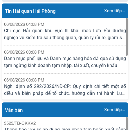
Tra cứu nợ thuế
Tin Hải quan Hải Phòng
Xem tiếp...
Tư vấn - Hỗ trợ về CSPL hải quan
06/08/2026 04:08 PM
Chi cục Hải quan khu vực III khai mạc Lớp Bồi dưỡng
Tra cứu nộp thuế của tờ khai hải quan
nghiệp vụ kiểm tra sau thông quan, quản lý rủi ro, giám sát
quản lý về hải quan và thủ tục hải quan
Đăng ký Doanh nghiệp sử dụng chữ ký số
06/08/2026 03:08 PM
Danh mục phế liệu và Danh mục hàng hóa đã qua sử dụng
Tiếp nhận thông tin doanh nghiệp
tạm ngừng kinh doanh tạm nhập, tái xuất, chuyển khẩu
Tiếp nhận thông tin vi phạm pháp luật hải quan
06/08/2026 03:08 PM
Thông tin chung và tài khoản kho bạc của các đơn vị hải
Nghị định số 292/2026/NĐ-CP: Quy định chi tiết một số
quan
điều và biện pháp để tổ chức, hướng dẫn thi hành Luật
Tra cứu tỷ giá
Quản lý ngoại thương
06/08/2026 11:33 AM
Văn bản
Xem tiếp...
Hải Phòng đăng cai Chung kết Hội thi lực lượng tham gia
bảo vệ an ninh, trật tự ở cơ sở giỏi toàn quốc lần thứ I năm
3523/TB-CKKV2
2026
Thông báo v/v sẽ áp dụng biện pháp tạm hoãn xuất cảnh